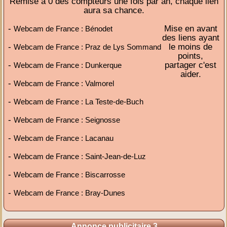
Remise à 0 des compteurs une fois par an, chaque lien
aura sa chance.
-
Mise en avant
Webcam de France : Bénodet
des liens ayant
-
le moins de
Webcam de France : Praz de Lys Sommand
points,
-
partager c'est
Webcam de France : Dunkerque
aider.
-
Webcam de France : Valmorel
-
Webcam de France : La Teste-de-Buch
-
Webcam de France : Seignosse
-
Webcam de France : Lacanau
-
Webcam de France : Saint-Jean-de-Luz
-
Webcam de France : Biscarrosse
-
Webcam de France : Bray-Dunes
Annonce publicitaire 3