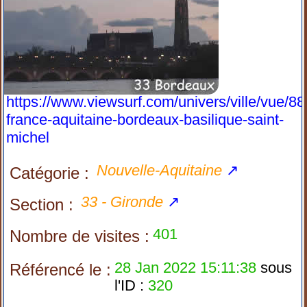
https://www.viewsurf.com/univers/ville/vue/88
france-aquitaine-bordeaux-basilique-saint-
michel
Nouvelle-Aquitaine
↗
Catégorie :
33 - Gironde
↗
Section :
401
Nombre de visites :
28 Jan 2022 15:11:38
sous
Référencé le :
l'ID :
320