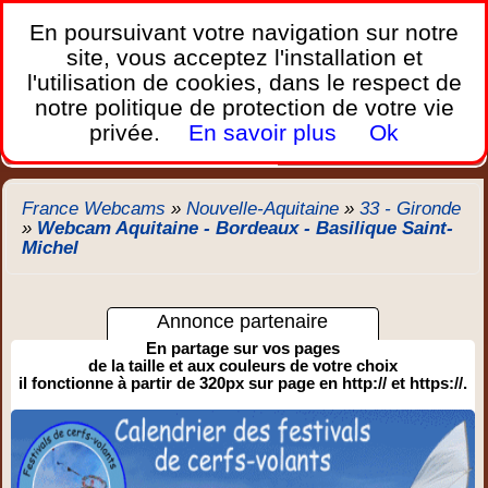
France Webcams
,
En poursuivant votre navigation sur notre
Les webcams sur mobiles, portables et PC.
site, vous acceptez l'installation et
l'utilisation de cookies, dans le respect de
Home
notre politique de protection de votre vie
Bretagne
Corse
Plages
Ports
Montagnes
privée.
En savoir plus
Ok
Météo
Trafic
Chercher
New
France Webcams
»
Nouvelle-Aquitaine
»
33 - Gironde
»
Webcam Aquitaine - Bordeaux - Basilique Saint-
Michel
Annonce partenaire
En partage sur vos pages
de la taille et aux couleurs de votre choix
il fonctionne à partir de 320px sur page en http:// et https://.