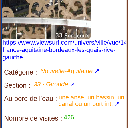
https://www.viewsurf.com/univers/ville/vue/1
france-aquitaine-bordeaux-les-quais-rive-
gauche
Nouvelle-Aquitaine
↗
Catégorie :
33 - Gironde
↗
Section :
une anse, un bassin, un
Au bord de l'eau :
canal ou un port int.
↗
426
Nombre de visites :