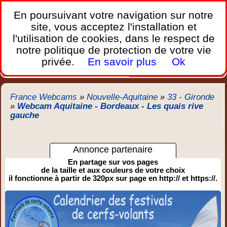
France Webcams
,
En poursuivant votre navigation sur notre
Les webcams sur mobiles, portables et PC.
site, vous acceptez l'installation et
l'utilisation de cookies, dans le respect de
Home
notre politique de protection de votre vie
Bretagne
Corse
Plages
Ports
Montagnes
privée.
En savoir plus
Ok
Météo
Trafic
Chercher
New
France Webcams
»
Nouvelle-Aquitaine
»
33 - Gironde
»
Webcam Aquitaine - Bordeaux - Les quais rive
gauche
Annonce partenaire
En partage sur vos pages
de la taille et aux couleurs de votre choix
il fonctionne à partir de 320px sur page en http:// et https://.