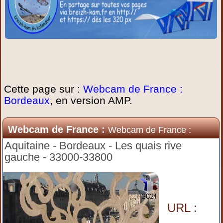
Cette page sur :
Webcam de France :
Bordeaux
, en version AMP.
Webcam de France :
Webcam de France :
Bordeaux
Aquitaine - Bordeaux - Les quais rive
gauche - 33000-33800
URL :