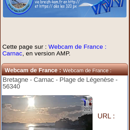
Cette page sur :
Webcam de France :
Carnac
, en version AMP.
Webcam de France :
Webcam de France :
Carnac
Bretagne - Carnac - Plage de Légenèse -
56340
URL :