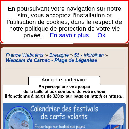
France Webcams
,
En poursuivant votre navigation sur notre
Les webcams sur mobiles, portables et PC.
site, vous acceptez l'installation et
l'utilisation de cookies, dans le respect de
Home
notre politique de protection de votre vie
Bretagne
Corse
Plages
Ports
Montagnes
privée.
En savoir plus
Ok
Météo
Trafic
Chercher
New
France Webcams
»
Bretagne
»
56 - Morbihan
»
Webcam de Carnac - Plage de Légenèse
Annonce partenaire
En partage sur vos pages
de la taille et aux couleurs de votre choix
il fonctionne à partir de 320px sur page en http:// et https://.