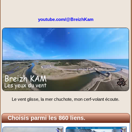
youtube.com/@BreizhKam
Le vent glisse, la mer chuchote, mon cerf-volant écoute.
Choisis parmi les 860 liens.