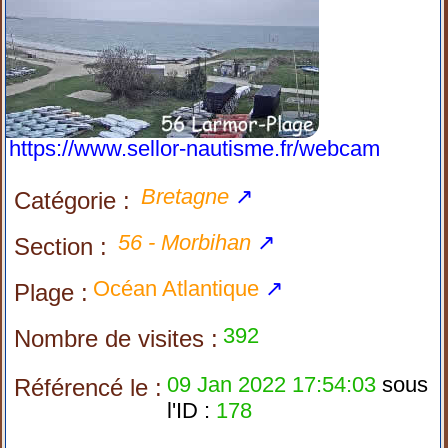
https://www.sellor-nautisme.fr/webcam
Bretagne
↗
Catégorie :
56 - Morbihan
↗
Section :
Océan Atlantique
↗
Plage :
392
Nombre de visites :
09 Jan 2022 17:54:03
sous
Référencé le :
l'ID :
178