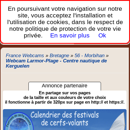
France Webcams
,
En poursuivant votre navigation sur notre
Les webcams sur mobiles, portables et PC.
site, vous acceptez l'installation et
l'utilisation de cookies, dans le respect de
Home
notre politique de protection de votre vie
Bretagne
Corse
Plages
Ports
Montagnes
privée.
En savoir plus
Ok
Météo
Trafic
Chercher
New
France Webcams
»
Bretagne
»
56 - Morbihan
»
Webcam Larmor-Plage - Centre nautique de
Kerguelen
Annonce partenaire
En partage sur vos pages
de la taille et aux couleurs de votre choix
il fonctionne à partir de 320px sur page en http:// et https://.