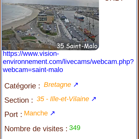
https://www.vision-
environnement.com/livecams/webcam.php?
webcam=saint-malo
Bretagne
↗
Catégorie :
35 - Ille-et-Vilaine
↗
Section :
Manche
↗
Port :
349
Nombre de visites :