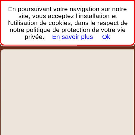
France Webcams
,
En poursuivant votre navigation sur notre
Les webcams sur mobiles, portables et PC.
site, vous acceptez l'installation et
l'utilisation de cookies, dans le respect de
Home
notre politique de protection de votre vie
Bretagne
Corse
Plages
Ports
Montagnes
privée.
En savoir plus
Ok
Météo
Trafic
Chercher
New