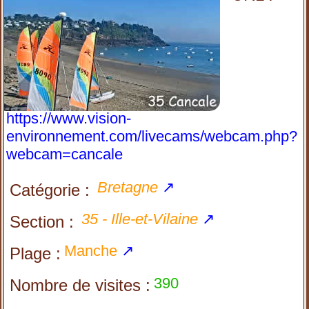
https://www.vision-
environnement.com/livecams/webcam.php?
webcam=cancale
Bretagne
↗
Catégorie :
35 - Ille-et-Vilaine
↗
Section :
Manche
↗
Plage :
390
Nombre de visites :