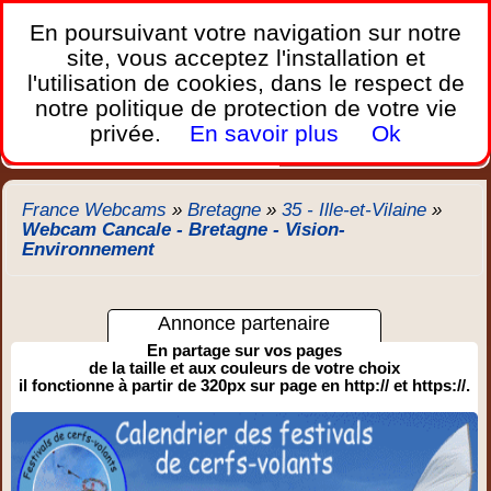
France Webcams
,
En poursuivant votre navigation sur notre
Les webcams sur mobiles, portables et PC.
site, vous acceptez l'installation et
l'utilisation de cookies, dans le respect de
Home
notre politique de protection de votre vie
Bretagne
Corse
Plages
Ports
Montagnes
privée.
En savoir plus
Ok
Météo
Trafic
Chercher
New
France Webcams
»
Bretagne
»
35 - Ille-et-Vilaine
»
Webcam Cancale - Bretagne - Vision-
Environnement
Annonce partenaire
En partage sur vos pages
de la taille et aux couleurs de votre choix
il fonctionne à partir de 320px sur page en http:// et https://.