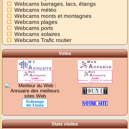
Webcams barrages, lacs, étangs
Webcams météo
Webcams monts et montagnes
Webcams plages
Webcams ports
Webcams solaires
Webcams Trafic routier
Votes
Stats visites