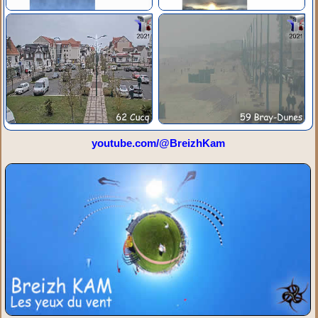
youtube.com/@BreizhKam