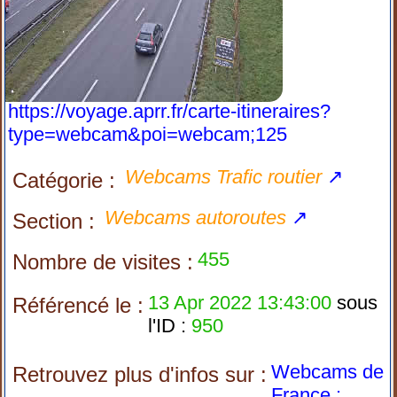
https://voyage.aprr.fr/carte-itineraires?
type=webcam&poi=webcam;125
Webcams Trafic routier
↗
Catégorie :
Webcams autoroutes
↗
Section :
455
Nombre de visites :
13 Apr 2022 13:43:00
sous
Référencé le :
l'ID :
950
Webcams de
Retrouvez plus d'infos sur :
France :