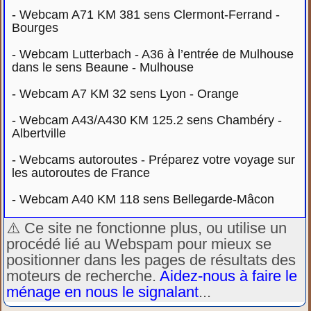
-
Webcam A71 KM 381 sens Clermont-Ferrand -
Bourges
-
Webcam Lutterbach - A36 à l’entrée de Mulhouse
dans le sens Beaune - Mulhouse
-
Webcam A7 KM 32 sens Lyon - Orange
-
Webcam A43/A430 KM 125.2 sens Chambéry -
Albertville
-
Webcams autoroutes - Préparez votre voyage sur
les autoroutes de France
-
Webcam A40 KM 118 sens Bellegarde-Mâcon
⚠️ Ce site ne fonctionne plus, ou utilise un
procédé lié au Webspam pour mieux se
positionner dans les pages de résultats des
moteurs de recherche.
Aidez-nous à faire le
ménage en nous le signalant
...