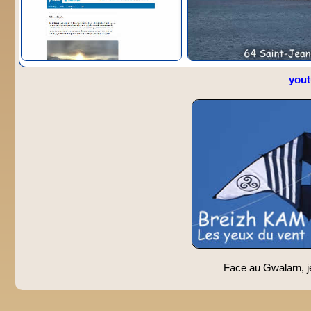
you
Face au Gwalarn, je