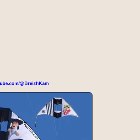
tube.com/@BreizhKam