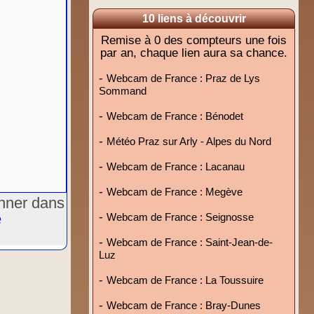
10 liens à découvrir
Remise à 0 des compteurs une fois
par an, chaque lien aura sa chance.
-
Webcam de France : Praz de Lys
Sommand
-
Webcam de France : Bénodet
-
Météo Praz sur Arly - Alpes du Nord
-
Webcam de France : Lacanau
-
Webcam de France : Megève
onner dans
e
-
Webcam de France : Seignosse
-
Webcam de France : Saint-Jean-de-
Luz
-
Webcam de France : La Toussuire
-
Webcam de France : Bray-Dunes