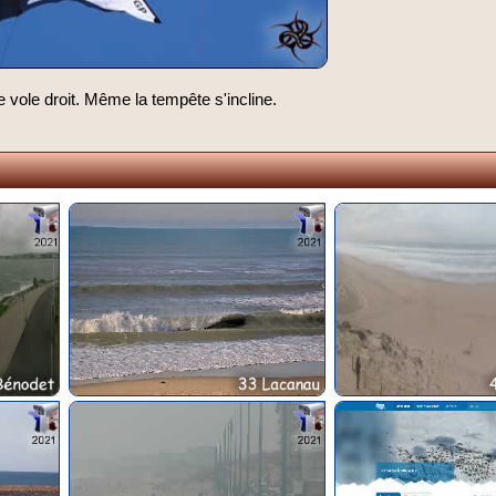
 vole droit. Même la tempête s'incline.