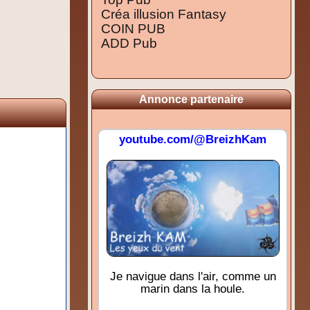
Créa illusion Fantasy
COIN PUB
ADD Pub
Annonce partenaire
youtube.com/@BreizhKam
Je navigue dans l'air, comme un
marin dans la houle.