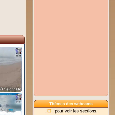
Thèmes des webcams
pour voir les sections.