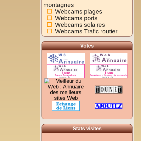
montagnes
Webcams plages
Webcams ports
Webcams solaires
Webcams Trafic routier
Votes
Stats visites