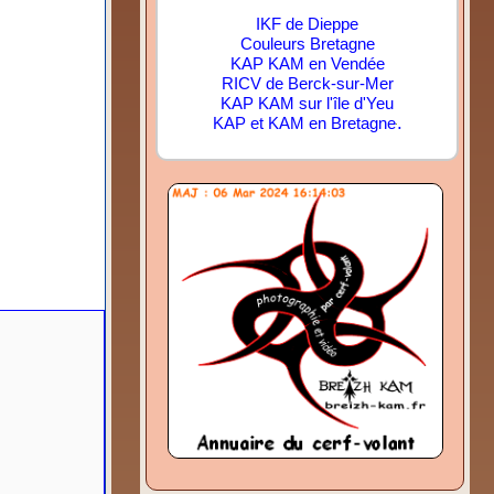
IKF de Dieppe
Couleurs Bretagne
KAP KAM en Vendée
RICV de Berck-sur-Mer
KAP KAM sur l'île d'Yeu
.
KAP et KAM en Bretagne