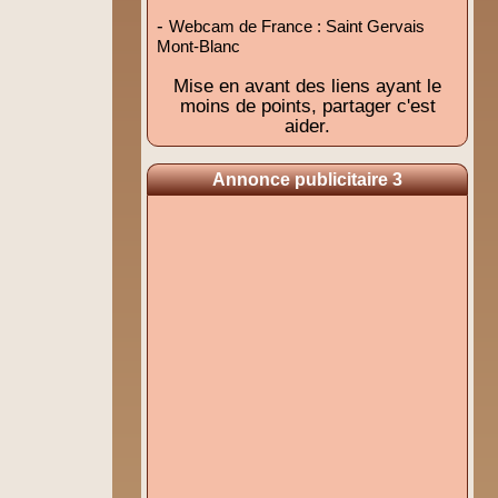
-
Webcam de France : Saint Gervais
Mont-Blanc
Mise en avant des liens ayant le
moins de points, partager c'est
aider.
Annonce publicitaire 3