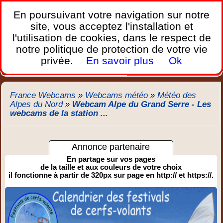
France Webcams
,
En poursuivant votre navigation sur notre
Les webcams sur mobiles, portables et PC.
site, vous acceptez l'installation et
l'utilisation de cookies, dans le respect de
Home
notre politique de protection de votre vie
Bretagne
Corse
Plages
Ports
Montagnes
privée.
En savoir plus
Ok
Météo
Trafic
Chercher
New
France Webcams
»
Webcams météo
»
Météo des
Alpes du Nord
»
Webcam Alpe du Grand Serre - Les
webcams de la station ...
Annonce partenaire
En partage sur vos pages
de la taille et aux couleurs de votre choix
il fonctionne à partir de 320px sur page en http:// et https://.