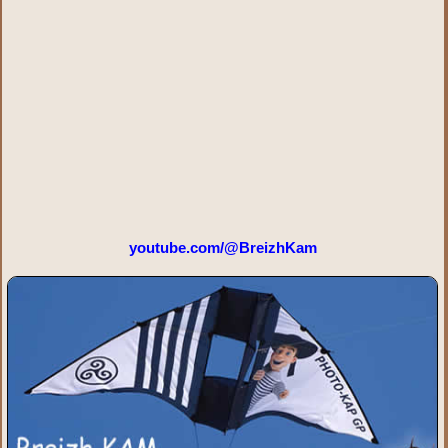
youtube.com/@BreizhKam