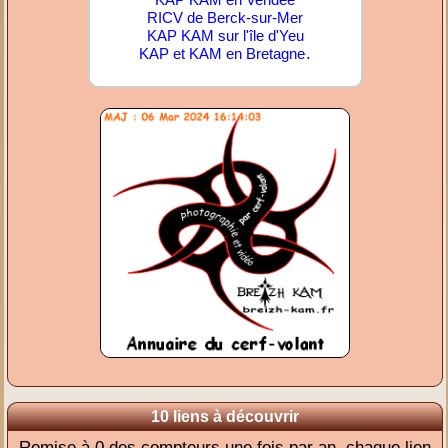
RICV de Berck-sur-Mer
KAP KAM sur l'île d'Yeu
.
KAP et KAM en Bretagne
10 liens à découvrir
Remise à 0 des compteurs une fois par an, chaque lien