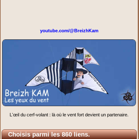
youtube.com/@BreizhKam
L'œil du cerf-volant : là où le vent fort devient un partenaire.
Choisis parmi les 860 liens.