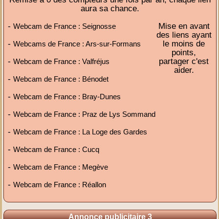
aura sa chance.
-
Mise en avant
Webcam de France : Seignosse
des liens ayant
-
le moins de
Webcams de France : Ars-sur-Formans
points,
-
partager c'est
Webcam de France : Valfréjus
aider.
-
Webcam de France : Bénodet
-
Webcam de France : Bray-Dunes
-
Webcam de France : Praz de Lys Sommand
-
Webcam de France : La Loge des Gardes
-
Webcam de France : Cucq
-
Webcam de France : Megève
-
Webcam de France : Réallon
Annonce publicitaire 3