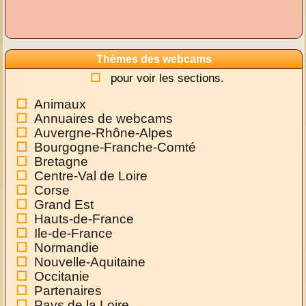
Thèmes des webcams
pour voir les sections.
Animaux
Annuaires de webcams
Auvergne-Rhône-Alpes
Bourgogne-Franche-Comté
Bretagne
Centre-Val de Loire
Corse
Grand Est
Hauts-de-France
Ile-de-France
Normandie
Nouvelle-Aquitaine
Occitanie
Partenaires
Pays de la Loire