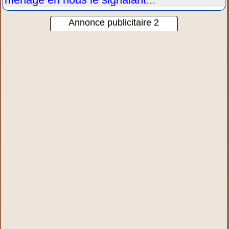
Annonce publicitaire 2