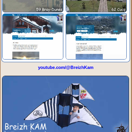
youtube.com/@BreizhKam