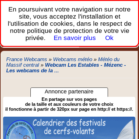
France Webcams
,
En poursuivant votre navigation sur notre
Les webcams sur mobiles, portables et PC.
site, vous acceptez l'installation et
l'utilisation de cookies, dans le respect de
Home
notre politique de protection de votre vie
Bretagne
Corse
Plages
Ports
Montagnes
privée.
En savoir plus
Ok
Météo
Trafic
Chercher
New
France Webcams
»
Webcams météo
»
Météo du
Massif central
»
Webcam Les Estables - Mézenc -
Les webcams de la ...
Annonce partenaire
En partage sur vos pages
de la taille et aux couleurs de votre choix
il fonctionne à partir de 320px sur page en http:// et https://.