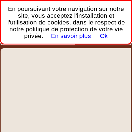
France Webcams
,
En poursuivant votre navigation sur notre
Les webcams sur mobiles, portables et PC.
site, vous acceptez l'installation et
l'utilisation de cookies, dans le respect de
Home
notre politique de protection de votre vie
Bretagne
Corse
Plages
Ports
Montagnes
privée.
En savoir plus
Ok
Météo
Trafic
Chercher
New