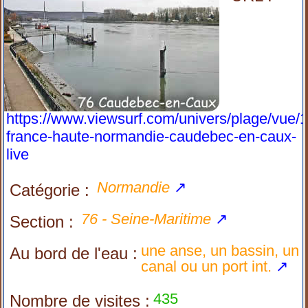
https://www.viewsurf.com/univers/plage/vue/
france-haute-normandie-caudebec-en-caux-
live
Normandie
↗
Catégorie :
76 - Seine-Maritime
↗
Section :
une anse, un bassin, un
Au bord de l'eau :
canal ou un port int.
↗
435
Nombre de visites :