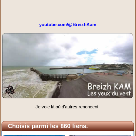
youtube.com/@BreizhKam
Je vole là où d'autres renoncent.
Choisis parmi les 860 liens.