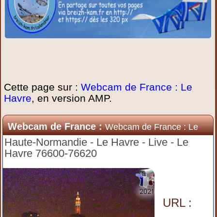
Cette page sur :
Webcam de France : Le
Havre
, en version AMP.
Webcam de France :
Webcam de France : Le
Havre
Haute-Normandie - Le Havre - Live - Le
Havre 76600-76620
URL :