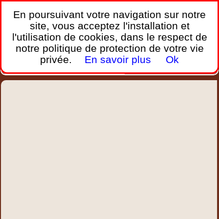
France Webcams
,
En poursuivant votre navigation sur notre
Les webcams sur mobiles, portables et PC.
site, vous acceptez l'installation et
l'utilisation de cookies, dans le respect de
Home
notre politique de protection de votre vie
Bretagne
Corse
Plages
Ports
Montagnes
privée.
En savoir plus
Ok
Météo
Trafic
Chercher
New