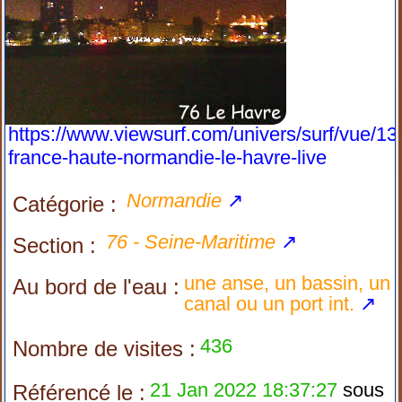
https://www.viewsurf.com/univers/surf/vue/13
france-haute-normandie-le-havre-live
Normandie
↗
Catégorie :
76 - Seine-Maritime
↗
Section :
une anse, un bassin, un
Au bord de l'eau :
canal ou un port int.
↗
436
Nombre de visites :
21 Jan 2022 18:37:27
sous
Référencé le :