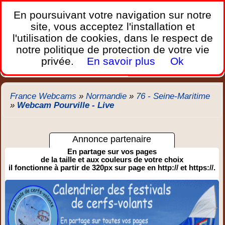
France Webcams
,
En poursuivant votre navigation sur notre
Les webcams sur mobiles, portables et PC.
site, vous acceptez l'installation et
l'utilisation de cookies, dans le respect de
Home
notre politique de protection de votre vie
Bretagne
Corse
Plages
Ports
Montagnes
privée.
En savoir plus
Ok
Météo
Trafic
Chercher
New
France Webcams
»
Normandie
»
76 - Seine-Maritime
»
Webcam Pourville - Live
Annonce partenaire
En partage sur vos pages
de la taille et aux couleurs de votre choix
il fonctionne à partir de 320px sur page en http:// et https://.