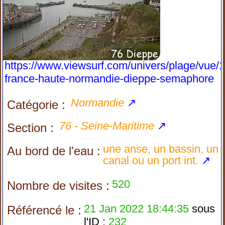
https://www.viewsurf.com/univers/plage/vue/
france-haute-normandie-dieppe-semaphore
Normandie
↗
Catégorie :
76 - Seine-Maritime
↗
Section :
une anse, un bassin, un
Au bord de l'eau :
canal ou un port int.
↗
520
Nombre de visites :
21 Jan 2022 18:44:35
sous
Référencé le :
l'ID :
232