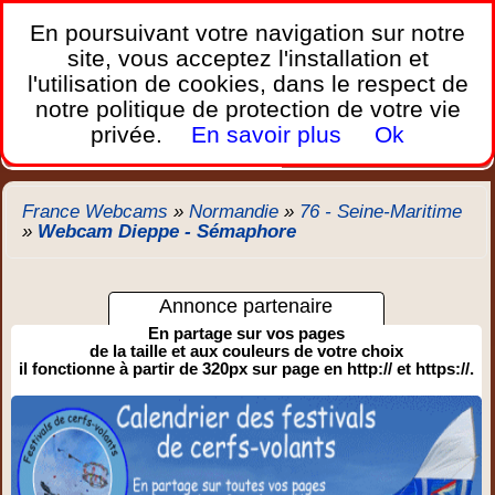
France Webcams
,
En poursuivant votre navigation sur notre
Les webcams sur mobiles, portables et PC.
site, vous acceptez l'installation et
l'utilisation de cookies, dans le respect de
Home
notre politique de protection de votre vie
Bretagne
Corse
Plages
Ports
Montagnes
privée.
En savoir plus
Ok
Météo
Trafic
Chercher
New
France Webcams
»
Normandie
»
76 - Seine-Maritime
»
Webcam Dieppe - Sémaphore
Annonce partenaire
En partage sur vos pages
de la taille et aux couleurs de votre choix
il fonctionne à partir de 320px sur page en http:// et https://.