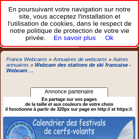
France Webcams
,
En poursuivant votre navigation sur notre
Les webcams sur mobiles, portables et PC.
site, vous acceptez l'installation et
l'utilisation de cookies, dans le respect de
Home
notre politique de protection de votre vie
Bretagne
Corse
Plages
Ports
Montagnes
privée.
En savoir plus
Ok
Météo
Trafic
Chercher
New
France Webcams
»
Annuaires de webcams
»
Autres
annuaires
»
Webcam des stations de ski francaise -
Webcam ...
Annonce partenaire
En partage sur vos pages
de la taille et aux couleurs de votre choix
il fonctionne à partir de 320px sur page en http:// et https://.