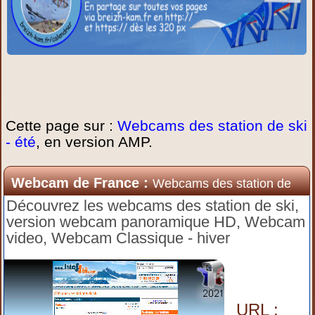
Cette page sur :
Webcams des station de ski
- été
, en version AMP.
Webcam de France :
Webcams des station de
ski - été
Découvrez les webcams des station de ski,
version webcam panoramique HD, Webcam
video, Webcam Classique - hiver
URL :