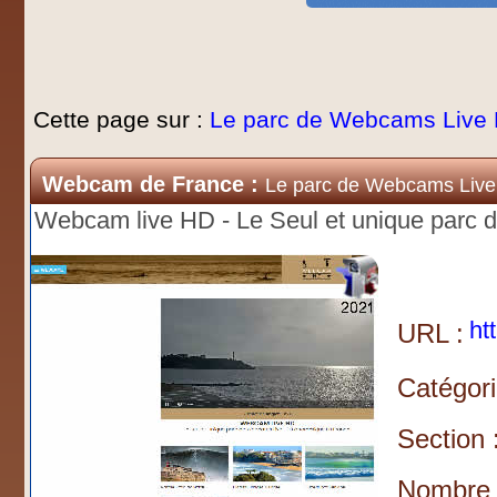
Cette page sur :
Le parc de Webcams Live
Webcam de France :
Le parc de Webcams Liv
Webcam live HD - Le Seul et unique parc
ht
URL :
Catégori
Section 
Nombre d