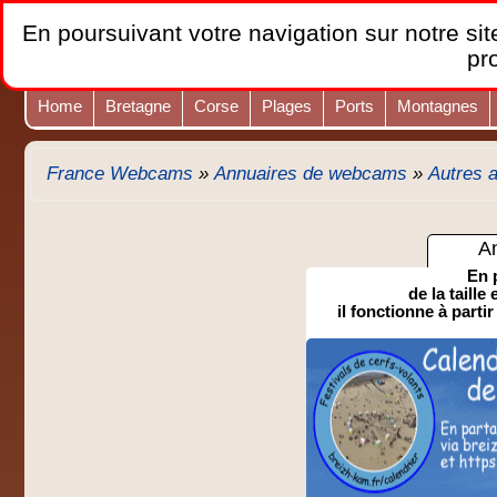
En poursuivant votre navigation sur notre site
pr
Home
Bretagne
Corse
Plages
Ports
Montagnes
France Webcams
»
Annuaires de webcams
»
Autres 
A
En 
de la taille
il fonctionne à partir