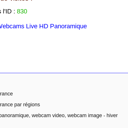
l'ID :
830
 Webcams Live HD Panoramique
France
ance par régions
 panoramique, webcam video, webcam image - hiver