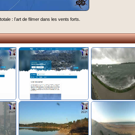
totale : l'art de filmer dans les vents forts.