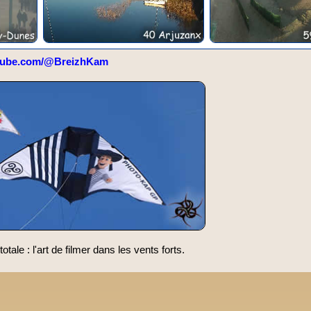
tube.com/@BreizhKam
totale : l'art de filmer dans les vents forts.