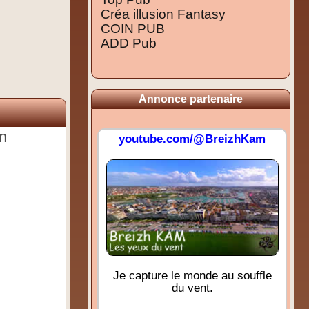
Créa illusion Fantasy
COIN PUB
ADD Pub
Annonce partenaire
n
youtube.com/@BreizhKam
Je capture le monde au souffle
du vent.