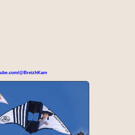
tube.com/@BreizhKam