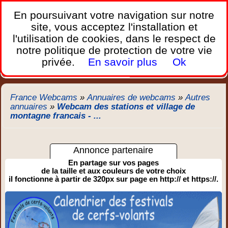
France Webcams
,
En poursuivant votre navigation sur notre
Les webcams sur mobiles, portables et PC.
site, vous acceptez l'installation et
l'utilisation de cookies, dans le respect de
Home
notre politique de protection de votre vie
Bretagne
Corse
Plages
Ports
Montagnes
privée.
En savoir plus
Ok
Météo
Trafic
Chercher
New
France Webcams
»
Annuaires de webcams
»
Autres
annuaires
»
Webcam des stations et village de
montagne francais - ...
Annonce partenaire
En partage sur vos pages
de la taille et aux couleurs de votre choix
il fonctionne à partir de 320px sur page en http:// et https://.