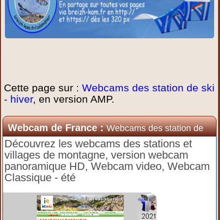
Cette page sur :
Webcams des station de ski
- hiver
, en version AMP.
Webcam de France :
Webcams des station de
ski - hiver
Découvrez les webcams des stations et
villages de montagne, version webcam
panoramique HD, Webcam video, Webcam
Classique - été