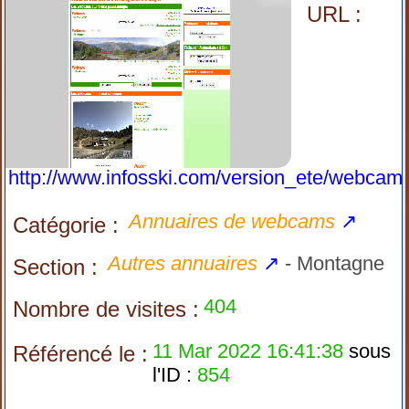
URL :
http://www.infosski.com/version_ete/webcam
Annuaires de webcams
↗
Catégorie :
Autres annuaires
↗
- Montagne
Section :
404
Nombre de visites :
11 Mar 2022 16:41:38
sous
Référencé le :
l'ID :
854