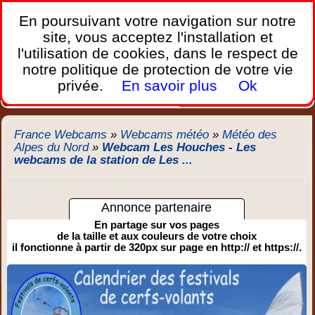
France Webcams
,
En poursuivant votre navigation sur notre
Les webcams sur mobiles, portables et PC.
site, vous acceptez l'installation et
l'utilisation de cookies, dans le respect de
Home
notre politique de protection de votre vie
Bretagne
Corse
Plages
Ports
Montagnes
privée.
En savoir plus
Ok
Météo
Trafic
Chercher
New
France Webcams
»
Webcams météo
»
Météo des
Alpes du Nord
»
Webcam Les Houches - Les
webcams de la station de Les ...
Annonce partenaire
En partage sur vos pages
de la taille et aux couleurs de votre choix
il fonctionne à partir de 320px sur page en http:// et https://.