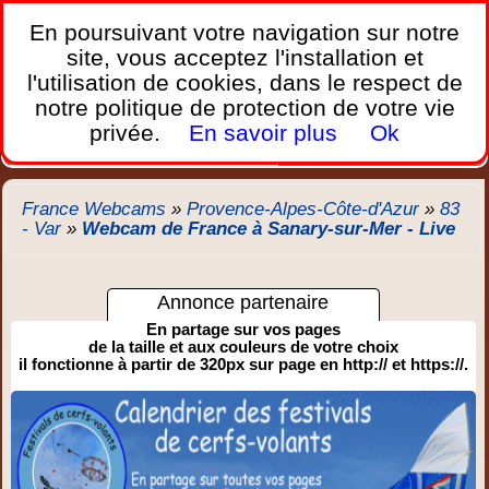
France Webcams
,
En poursuivant votre navigation sur notre
Les webcams sur mobiles, portables et PC.
site, vous acceptez l'installation et
l'utilisation de cookies, dans le respect de
Home
notre politique de protection de votre vie
Bretagne
Corse
Plages
Ports
Montagnes
privée.
En savoir plus
Ok
Météo
Trafic
Chercher
New
France Webcams
»
Provence-Alpes-Côte-d'Azur
»
83
- Var
»
Webcam de France à Sanary-sur-Mer - Live
Annonce partenaire
En partage sur vos pages
de la taille et aux couleurs de votre choix
il fonctionne à partir de 320px sur page en http:// et https://.