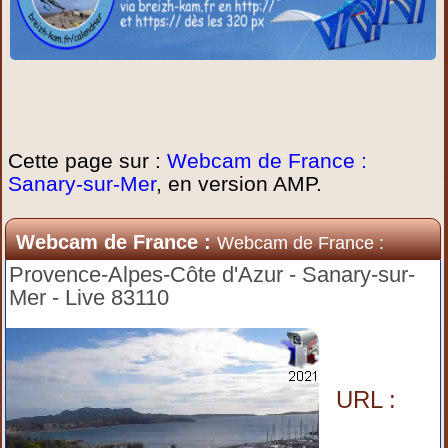
Cette page sur :
Webcam de France :
Sanary-sur-Mer
, en version AMP.
Webcam de France :
Webcam de France :
Sanary-sur-Mer
Provence-Alpes-Côte d'Azur - Sanary-sur-
Mer - Live 83110
URL :