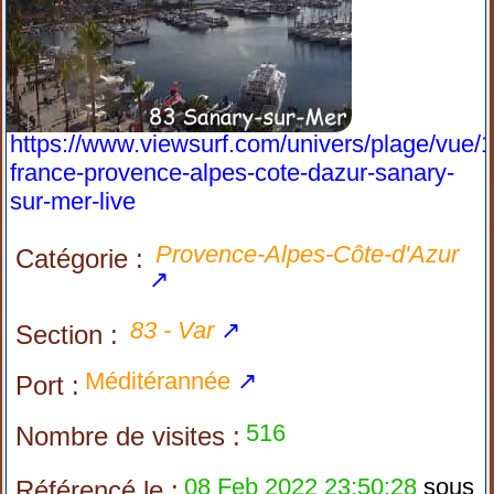
https://www.viewsurf.com/univers/plage/vue/
france-provence-alpes-cote-dazur-sanary-
sur-mer-live
Provence-Alpes-Côte-d'Azur
Catégorie :
↗
83 - Var
↗
Section :
Méditérannée
↗
Port :
516
Nombre de visites :
08 Feb 2022 23:50:28
sous
Référencé le :