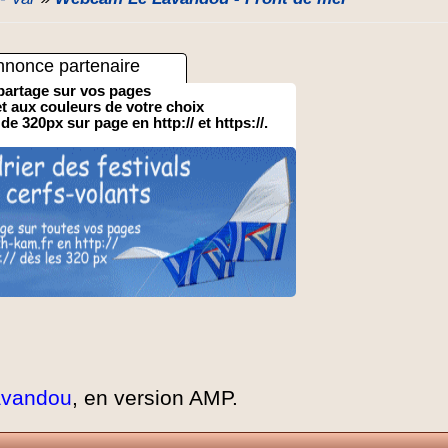
nnonce partenaire
partage sur vos pages
 et aux couleurs de votre choix
 de 320px sur page en http:// et https://.
avandou
, en version AMP.