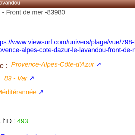
Lavandou
 - Front de mer -83980
tps://www.viewsurf.com/univers/plage/vue/798-
ovence-alpes-cote-dazur-le-lavandou-front-de-
Provence-Alpes-Côte-d'Azur
↗
e :
83 - Var
↗
:
éditérannée
↗
l'ID :
493