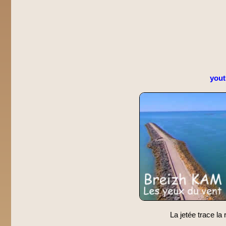
you
La jetée trace la r