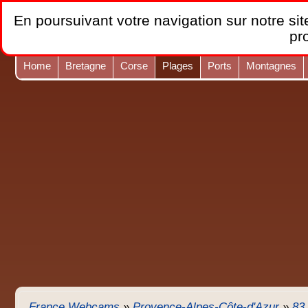
En poursuivant votre navigation sur notre site
pr
Home
Bretagne
Corse
Plages
Ports
Montagnes
France Webcams
»
Provence-Alpes-Côte-d'Azur
»
83 