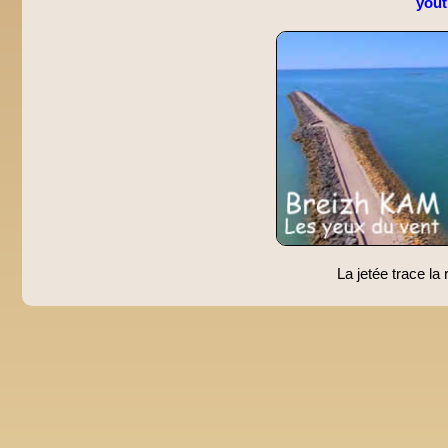
you
La jetée trace la r