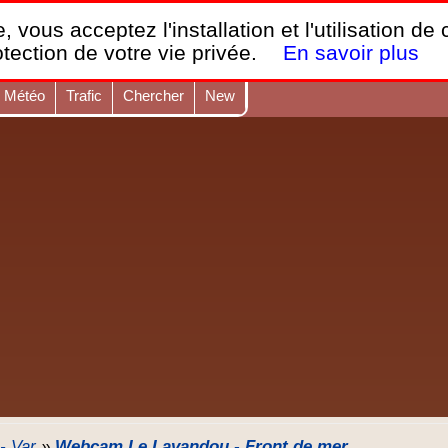
France Webcams
,
, vous acceptez l'installation et l'utilisation de
Les webcams sur mobiles, portables et PC.
otection de votre vie privée.
En savoir plus
Météo
Trafic
Chercher
New
- Var
»
Webcam Le Lavandou - Front de mer