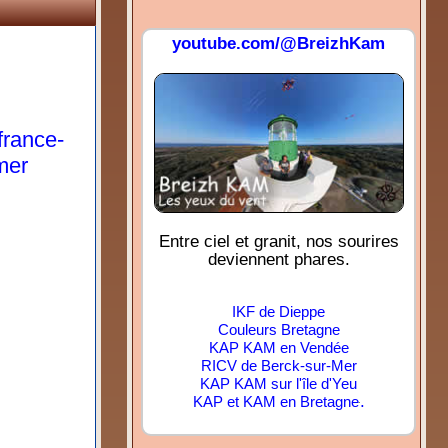
youtube.com/@BreizhKam
france-
mer
Entre ciel et granit, nos sourires
deviennent phares.
IKF de Dieppe
Couleurs Bretagne
KAP KAM en Vendée
RICV de Berck-sur-Mer
KAP KAM sur l'île d'Yeu
.
KAP et KAM en Bretagne