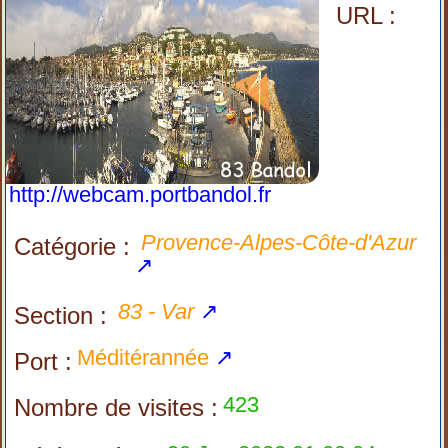
URL :
http://webcam.portbandol.fr
Provence-Alpes-Côte-d'Azur
Catégorie :
↗
83 - Var
↗
Section :
Méditérannée
↗
Port :
423
Nombre de visites :