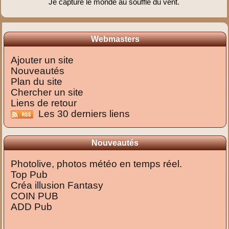
Je capture le monde au souffle du vent.
Webmasters
Ajouter un site
Nouveautés
Plan du site
Chercher un site
Liens de retour
Les 30 derniers liens
Nouveautés
Photolive, photos météo en temps réel.
Top Pub
Créa illusion Fantasy
COIN PUB
ADD Pub