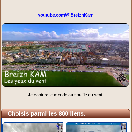
youtube.com/@BreizhKam
Je capture le monde au souffle du vent.
Choisis parmi les 860 liens.