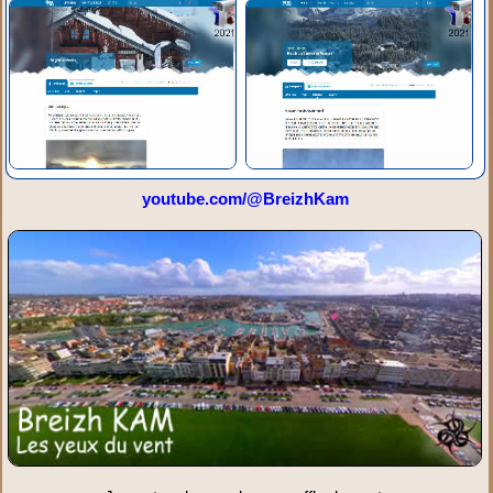
youtube.com/@BreizhKam