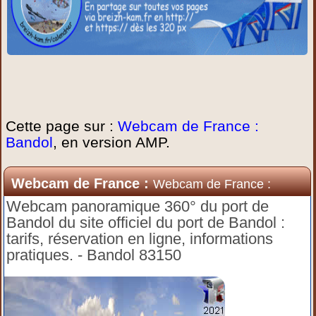
Cette page sur :
Webcam de France :
Bandol
, en version AMP.
Webcam de France :
Webcam de France :
Bandol
Webcam panoramique 360° du port de
Bandol du site officiel du port de Bandol :
tarifs, réservation en ligne, informations
pratiques. - Bandol 83150