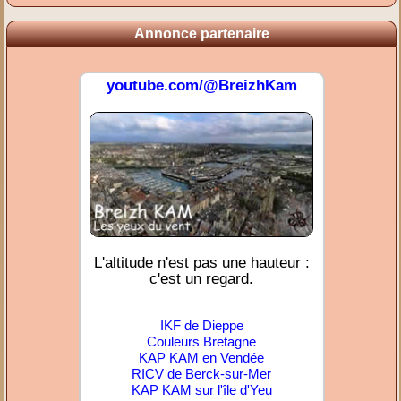
Annonce partenaire
youtube.com/@BreizhKam
L'altitude n'est pas une hauteur :
c'est un regard.
IKF de Dieppe
Couleurs Bretagne
KAP KAM en Vendée
RICV de Berck-sur-Mer
KAP KAM sur l'île d'Yeu