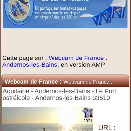
Cette page sur :
Webcam de France :
Andernos-les-Bains
, en version AMP.
Webcam de France :
Webcam de France :
Andernos-les-Bains
Aquitaine - Andernos-les-Bains - Le Port
ostréicole - Andernos-les-Bains 33510
URL :