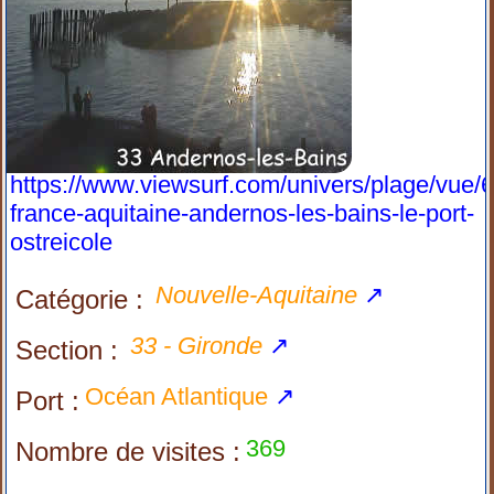
https://www.viewsurf.com/univers/plage/vue/
france-aquitaine-andernos-les-bains-le-port-
ostreicole
Nouvelle-Aquitaine
↗
Catégorie :
33 - Gironde
↗
Section :
Océan Atlantique
↗
Port :
369
Nombre de visites :