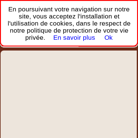
France Webcams
,
En poursuivant votre navigation sur notre
Les webcams sur mobiles, portables et PC.
site, vous acceptez l'installation et
l'utilisation de cookies, dans le respect de
Home
notre politique de protection de votre vie
Bretagne
Corse
Plages
Ports
Montagnes
privée.
En savoir plus
Ok
Météo
Trafic
Chercher
New