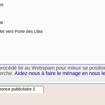
es
al
t vers Porte des Lilas
un procédé lié au Webspam pour mieux se positi
herche.
Aidez-nous à faire le ménage en nous l
once publicitaire 2