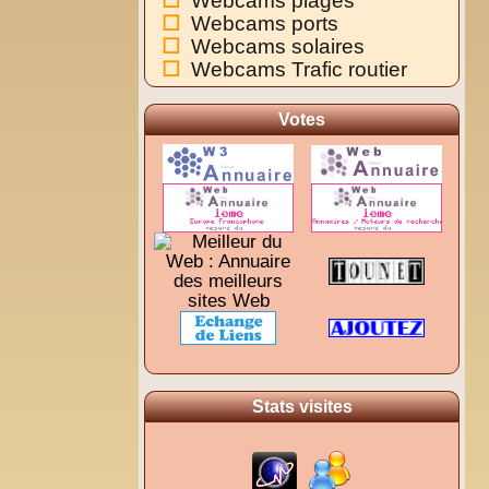
Webcams plages
Webcams ports
Webcams solaires
Webcams Trafic routier
Votes
Stats visites