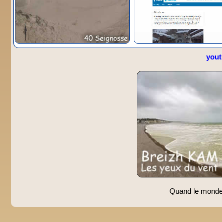
you
Quand le monde s