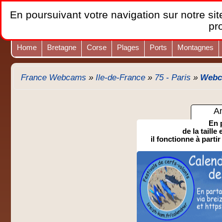
En poursuivant votre navigation sur notre site
pr
Home
Bretagne
Corse
Plages
Ports
Montagnes
France Webcams
»
Ile-de-France
»
75 - Paris
»
Webca
A
En 
de la taille
il fonctionne à partir