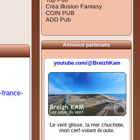
Créa illusion Fantasy
COIN PUB
ADD Pub
Annonce partenaire
youtube.com/@BreizhKam
-france-
Le vent glisse, la mer chuchote,
mon cerf-volant écoute.