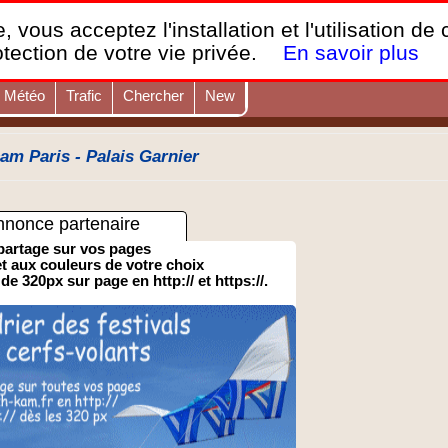
France Webcams
,
, vous acceptez l'installation et l'utilisation de
Les webcams sur mobiles, portables et PC.
otection de votre vie privée.
En savoir plus
Météo
Trafic
Chercher
New
m Paris - Palais Garnier
nnonce partenaire
partage sur vos pages
 et aux couleurs de votre choix
 de 320px sur page en http:// et https://.