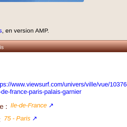
s
, en version AMP.
is
tps://www.viewsurf.com/univers/ville/vue/10376
e-de-france-paris-palais-garnier
Ile-de-France
↗
e :
75 - Paris
↗
: