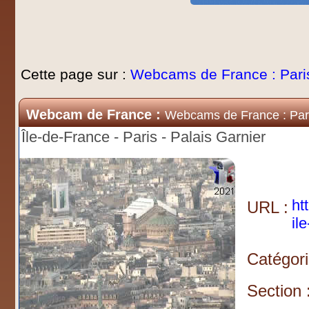
Cette page sur :
Webcams de France : Pari
Webcam de France :
Webcams de France : Par
Île-de-France - Paris - Palais Garnier
ht
URL :
il
Catégori
Section 