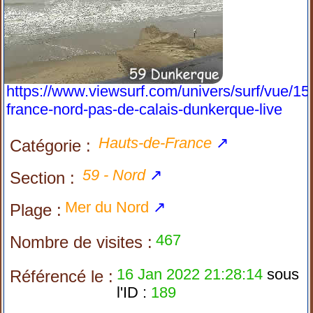
https://www.viewsurf.com/univers/surf/vue/15
france-nord-pas-de-calais-dunkerque-live
Hauts-de-France
↗
Catégorie :
59 - Nord
↗
Section :
Mer du Nord
↗
Plage :
467
Nombre de visites :
16 Jan 2022 21:28:14
sous
Référencé le :
l'ID :
189