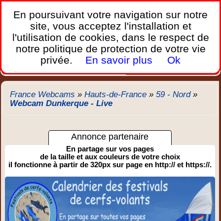
France Webcams
,
En poursuivant votre navigation sur notre
Les webcams sur mobiles, portables et PC.
site, vous acceptez l'installation et
l'utilisation de cookies, dans le respect de
Home
notre politique de protection de votre vie
Bretagne
Corse
Plages
Ports
Montagnes
privée.
En savoir plus
Ok
Météo
Trafic
Chercher
New
France Webcams
»
Hauts-de-France
»
59 - Nord
»
Webcam Dunkerque - Live
Annonce partenaire
En partage sur vos pages
de la taille et aux couleurs de votre choix
il fonctionne à partir de 320px sur page en http:// et https://.