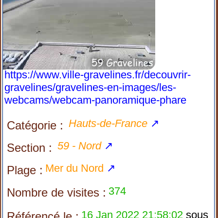
https://www.ville-gravelines.fr/decouvrir-
gravelines/gravelines-en-images/les-
webcams/webcam-panoramique-phare
Hauts-de-France
↗
Catégorie :
59 - Nord
↗
Section :
Mer du Nord
↗
Plage :
374
Nombre de visites :
16 Jan 2022 21:58:02
sous
Référencé le :