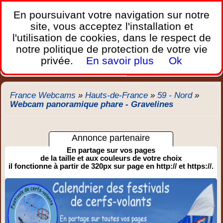
France Webcams
,
En poursuivant votre navigation sur notre
Les webcams sur mobiles, portables et PC.
site, vous acceptez l'installation et
l'utilisation de cookies, dans le respect de
Home
notre politique de protection de votre vie
Bretagne
Corse
Plages
Ports
Montagnes
privée.
En savoir plus
Ok
Météo
Trafic
Chercher
New
France Webcams
»
Hauts-de-France
»
59 - Nord
»
Webcam panoramique phare - Gravelines
Annonce partenaire
En partage sur vos pages
de la taille et aux couleurs de votre choix
il fonctionne à partir de 320px sur page en http:// et https://.