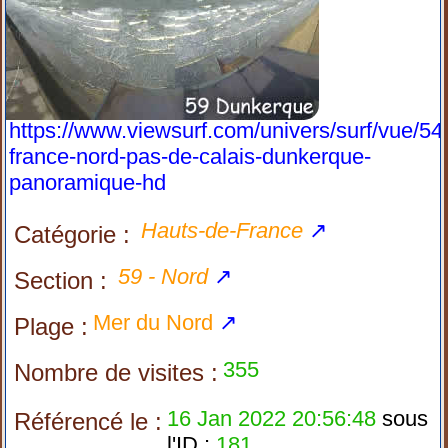
https://www.viewsurf.com/univers/surf/vue/54
france-nord-pas-de-calais-dunkerque-
panoramique-hd
Hauts-de-France
↗
Catégorie :
59 - Nord
↗
Section :
Mer du Nord
↗
Plage :
355
Nombre de visites :
16 Jan 2022 20:56:48
sous
Référencé le :
l'ID :
181