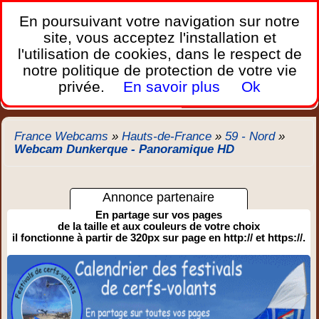
France Webcams
,
En poursuivant votre navigation sur notre
Les webcams sur mobiles, portables et PC.
site, vous acceptez l'installation et
l'utilisation de cookies, dans le respect de
Home
notre politique de protection de votre vie
Bretagne
Corse
Plages
Ports
Montagnes
privée.
En savoir plus
Ok
Météo
Trafic
Chercher
New
France Webcams
»
Hauts-de-France
»
59 - Nord
»
Webcam Dunkerque - Panoramique HD
Annonce partenaire
En partage sur vos pages
de la taille et aux couleurs de votre choix
il fonctionne à partir de 320px sur page en http:// et https://.