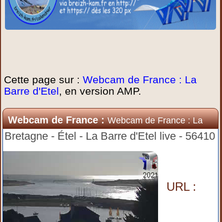
Cette page sur :
Webcam de France : La
Barre d'Etel
, en version AMP.
Webcam de France :
Webcam de France : La
Barre d'Etel
Bretagne - Étel - La Barre d'Etel live - 56410
URL :