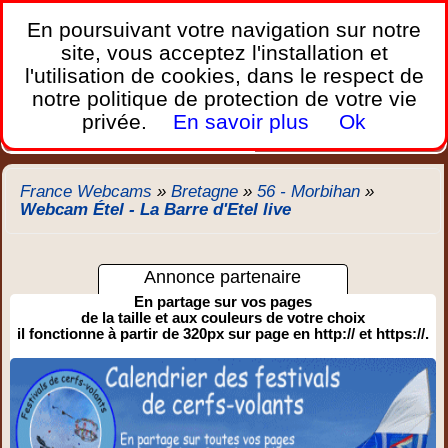
France Webcams
,
En poursuivant votre navigation sur notre
Les webcams sur mobiles, portables et PC.
site, vous acceptez l'installation et
l'utilisation de cookies, dans le respect de
Home
notre politique de protection de votre vie
Bretagne
Corse
Plages
Ports
Montagnes
privée.
En savoir plus
Ok
Météo
Trafic
Chercher
New
France Webcams
»
Bretagne
»
56 - Morbihan
»
Webcam Étel - La Barre d'Etel live
Annonce partenaire
En partage sur vos pages
de la taille et aux couleurs de votre choix
il fonctionne à partir de 320px sur page en http:// et https://.