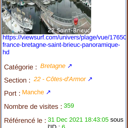
https://viewsurf.com/univers/plage/vue/17650
france-bretagne-saint-brieuc-panoramique-
hd
Bretagne
↗
Catégorie :
22 - Côtes-d'Armor
↗
Section :
Manche
↗
Port :
359
Nombre de visites :
31 Dec 2021 18:43:05
sous
Référencé le :
l'ID :
6