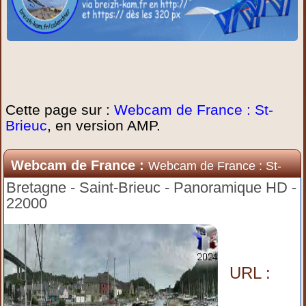
Cette page sur :
Webcam de France : St-
Brieuc
, en version AMP.
Webcam de France :
Webcam de France : St-
Brieuc
Bretagne - Saint-Brieuc - Panoramique HD -
22000
URL :