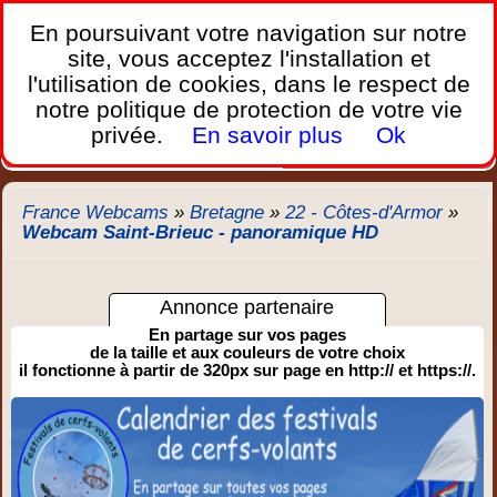
France Webcams
,
En poursuivant votre navigation sur notre
Les webcams sur mobiles, portables et PC.
site, vous acceptez l'installation et
l'utilisation de cookies, dans le respect de
Home
notre politique de protection de votre vie
Bretagne
Corse
Plages
Ports
Montagnes
privée.
En savoir plus
Ok
Météo
Trafic
Chercher
New
France Webcams
»
Bretagne
»
22 - Côtes-d'Armor
»
Webcam Saint-Brieuc - panoramique HD
Annonce partenaire
En partage sur vos pages
de la taille et aux couleurs de votre choix
il fonctionne à partir de 320px sur page en http:// et https://.