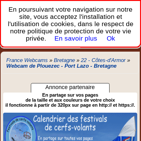
France Webcams
,
En poursuivant votre navigation sur notre
Les webcams sur mobiles, portables et PC.
site, vous acceptez l'installation et
l'utilisation de cookies, dans le respect de
Home
notre politique de protection de votre vie
Bretagne
Corse
Plages
Ports
Montagnes
privée.
En savoir plus
Ok
Météo
Trafic
Chercher
New
France Webcams
»
Bretagne
»
22 - Côtes-d'Armor
»
Webcam de Plouezec - Port Lazo - Bretagne
Annonce partenaire
En partage sur vos pages
de la taille et aux couleurs de votre choix
il fonctionne à partir de 320px sur page en http:// et https://.