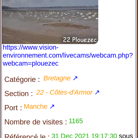
https://www.vision-
environnement.com/livecams/webcam.php?
webcam=plouezec
Bretagne
↗
Catégorie :
22 - Côtes-d'Armor
↗
Section :
Manche
↗
Port :
1165
Nombre de visites :
31 Dec 2021 19:17:30
sous
Référencé le :