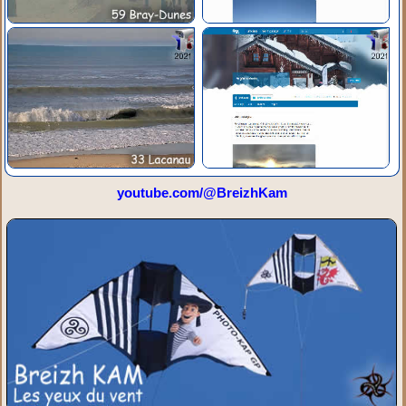
youtube.com/@BreizhKam