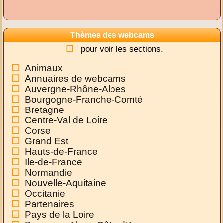
Thèmes des webcams
pour voir les sections.
Animaux
Annuaires de webcams
Auvergne-Rhône-Alpes
Bourgogne-Franche-Comté
Bretagne
Centre-Val de Loire
Corse
Grand Est
Hauts-de-France
Ile-de-France
Normandie
Nouvelle-Aquitaine
Occitanie
Partenaires
Pays de la Loire