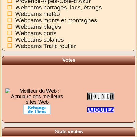
Provence-Alpes-Côte-d'Azur
Webcams barrages, lacs, étangs
Webcams météo
Webcams monts et montagnes
Webcams plages
Webcams ports
Webcams solaires
Webcams Trafic routier
Votes
Stats visites