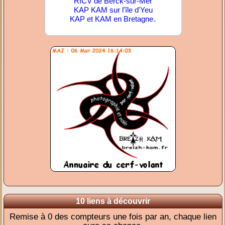
RICV de Berck-sur-Mer
KAP KAM sur l'île d'Yeu
.
KAP et KAM en Bretagne
10 liens à découvrir
Remise à 0 des compteurs une fois par an, chaque lien