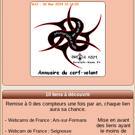
10 liens à découvrir
Remise à 0 des compteurs une fois par an, chaque lien
aura sa chance.
-
Mise en avant
Webcams de France : Ars-sur-Formans
des liens ayant
-
le moins de
Webcam de France : Seignosse