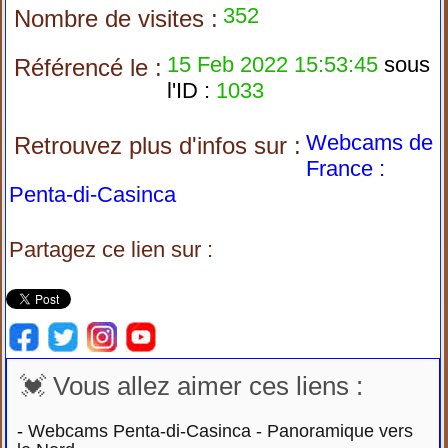
352
Nombre de visites :
15 Feb 2022 15:53:45
sous
Référencé le :
l'ID :
1033
Webcams de
Retrouvez plus d'infos sur :
France :
Penta-di-Casinca
Partagez ce lien sur :
💓 Vous allez aimer ces liens :
-
Webcams Penta-di-Casinca - Panoramique vers