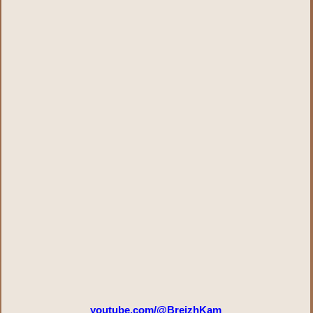
youtube.com/@BreizhKam