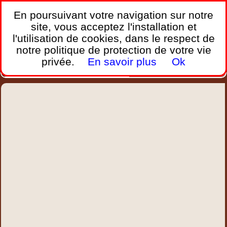
France Webcams
,
En poursuivant votre navigation sur notre
Les webcams sur mobiles, portables et PC.
site, vous acceptez l'installation et
l'utilisation de cookies, dans le respect de
Home
notre politique de protection de votre vie
Bretagne
Corse
Plages
Ports
Montagnes
privée.
En savoir plus
Ok
Météo
Trafic
Chercher
New