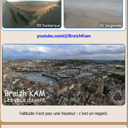
youtube.com/@BreizhKam
l'altitude n'est pas une hauteur : c'est un regard.