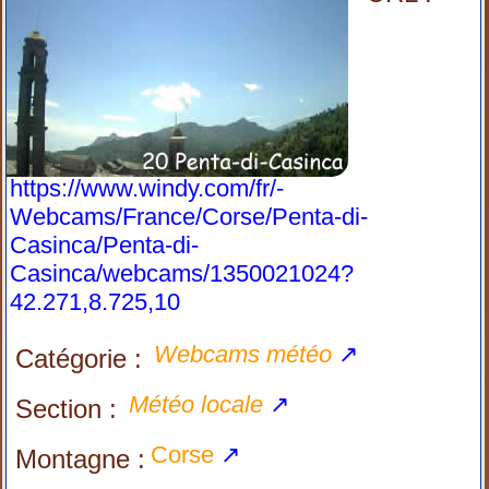
https://www.windy.com/fr/-
Webcams/France/Corse/Penta-di-
Casinca/Penta-di-
Casinca/webcams/1350021024?
42.271,8.725,10
Webcams météo
↗
Catégorie :
Météo locale
↗
Section :
Corse
↗
Montagne :