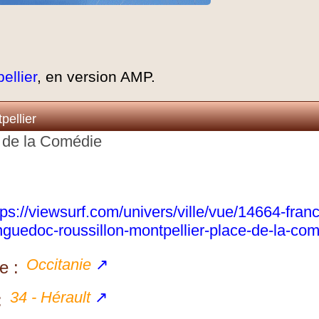
ellier
, en version AMP.
ellier
e de la Comédie
tps://viewsurf.com/univers/ville/vue/14664-fran
nguedoc-roussillon-montpellier-place-de-la-co
Occitanie
↗
e :
34 - Hérault
↗
: