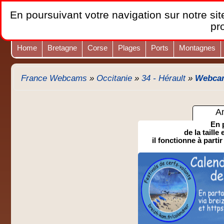
En poursuivant votre navigation sur notre site
pr
Home
Bretagne
Corse
Plages
Ports
Montagnes
France Webcams
»
Occitanie
»
34 - Hérault
»
Webcam 
A
En 
de la taille
il fonctionne à partir