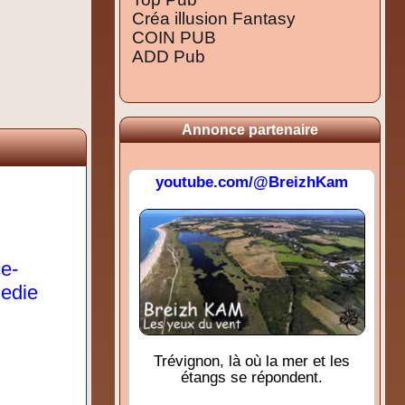
Créa illusion Fantasy
COIN PUB
ADD Pub
Annonce partenaire
youtube.com/@BreizhKam
ce-
medie
Trévignon, là où la mer et les
étangs se répondent.