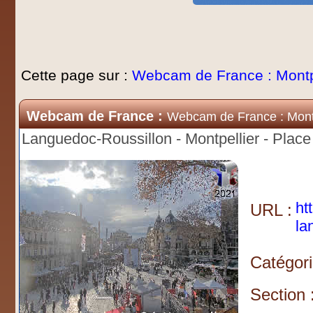
Cette page sur :
Webcam de France : Montp
Webcam de France :
Webcam de France : Montp
Languedoc-Roussillon - Montpellier - Plac
ht
URL :
la
Catégori
Section 