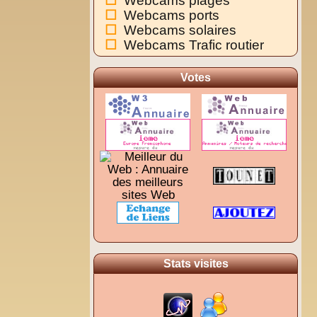
Webcams plages
Webcams ports
Webcams solaires
Webcams Trafic routier
Votes
Stats visites