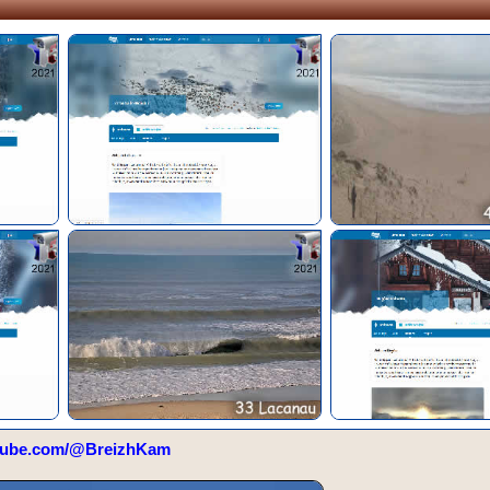
tube.com/@BreizhKam