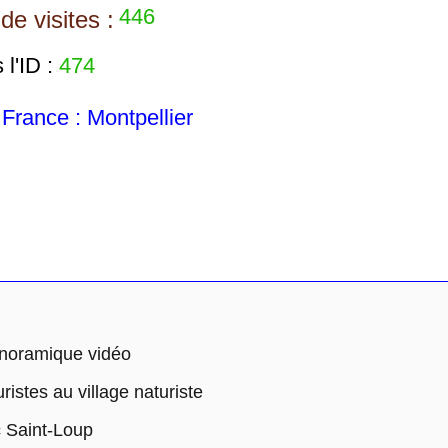
446
e visites :
l'ID :
474
rance : Montpellier
anoramique vidéo
stes au village naturiste
 Saint-Loup