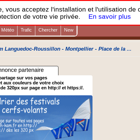
France Webcams
,
, vous acceptez l'installation et l'utilisation de
Les webcams sur mobiles, portables et PC.
otection de votre vie privée.
En savoir plus
Météo
Trafic
Chercher
New
Languedoc-Roussillon - Montpellier - Place de la ...
nnonce partenaire
partage sur vos pages
 et aux couleurs de votre choix
 de 320px sur page en http:// et https://.