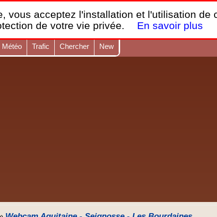
France Webcams
,
, vous acceptez l'installation et l'utilisation de
Les webcams sur mobiles, portables et PC.
otection de votre vie privée.
En savoir plus
Météo
Trafic
Chercher
New
»
Webcam Aquitaine - Seignosse - Les Bourdaines