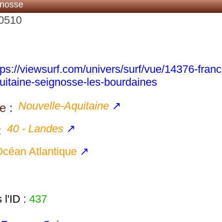
gnosse
40510
tps://viewsurf.com/univers/surf/vue/14376-franc
uitaine-seignosse-les-bourdaines
Nouvelle-Aquitaine
↗
e :
40 - Landes
↗
:
céan Atlantique
↗
l'ID :
437