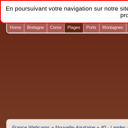
En poursuivant votre navigation sur notre site
pr
Home
Bretagne
Corse
Plages
Ports
Montagnes
France Webcams
»
Nouvelle-Aquitaine
»
40 - Landes