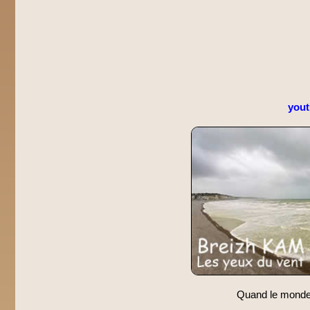
you
Quand le monde s