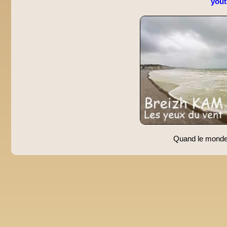
you
Quand le monde s