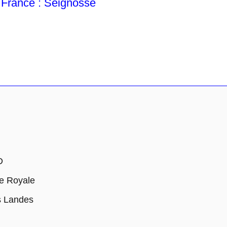
France : Seignosse
D
e Royale
s Landes