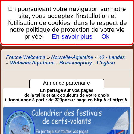
France Webcams
,
En poursuivant votre navigation sur notre
Les webcams sur mobiles, portables et PC.
site, vous acceptez l'installation et
l'utilisation de cookies, dans le respect de
Home
notre politique de protection de votre vie
Bretagne
Corse
Plages
Ports
Montagnes
privée.
En savoir plus
Ok
Météo
Trafic
Chercher
New
France Webcams
»
Nouvelle-Aquitaine
»
40 - Landes
»
Webcam Aquitaine - Brassempouy - L'église
Annonce partenaire
En partage sur vos pages
de la taille et aux couleurs de votre choix
il fonctionne à partir de 320px sur page en http:// et https://.