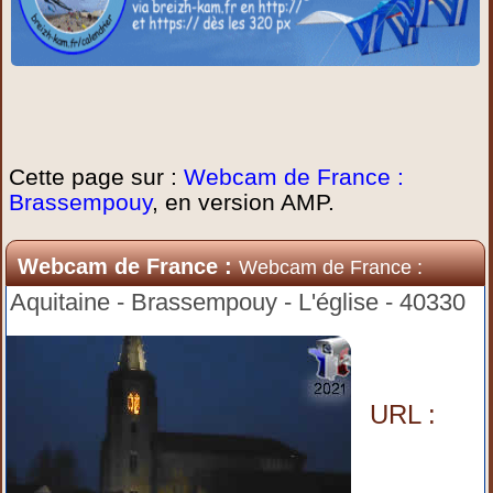
Cette page sur :
Webcam de France :
Brassempouy
, en version AMP.
Webcam de France :
Webcam de France :
Brassempouy
Aquitaine - Brassempouy - L'église - 40330
URL :