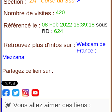
2A - Corse-du-Sud
↗
Section :
420
Nombre de visites :
08 Feb 2022 15:39:18
sous
Référencé le :
l'ID :
624
Webcam de
Retrouvez plus d'infos sur :
France :
Mezzana
Partagez ce lien sur :
💓 Vous allez aimer ces liens :