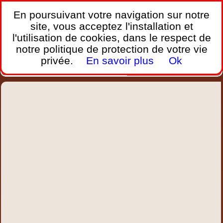
France Webcams
,
En poursuivant votre navigation sur notre
Les webcams sur mobiles, portables et PC.
site, vous acceptez l'installation et
l'utilisation de cookies, dans le respect de
Home
notre politique de protection de votre vie
Bretagne
Corse
Plages
Ports
Montagnes
privée.
En savoir plus
Ok
Météo
Trafic
Chercher
New