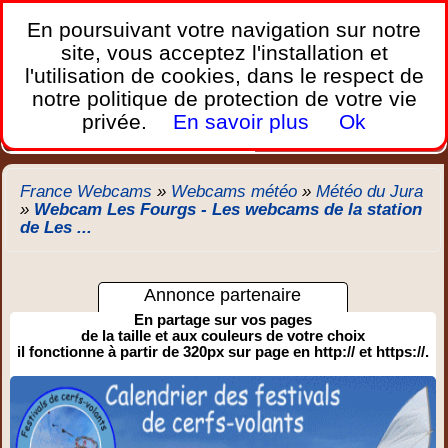
France Webcams
,
En poursuivant votre navigation sur notre
Les webcams sur mobiles, portables et PC.
site, vous acceptez l'installation et
l'utilisation de cookies, dans le respect de
Home
notre politique de protection de votre vie
Bretagne
Corse
Plages
Ports
Montagnes
privée.
En savoir plus
Ok
Météo
Trafic
Chercher
New
France Webcams
»
Webcams météo
»
Météo du Jura
»
Webcam Les Fourgs - Les webcams de la station
de Les ...
Annonce partenaire
En partage sur vos pages
de la taille et aux couleurs de votre choix
il fonctionne à partir de 320px sur page en http:// et https://.