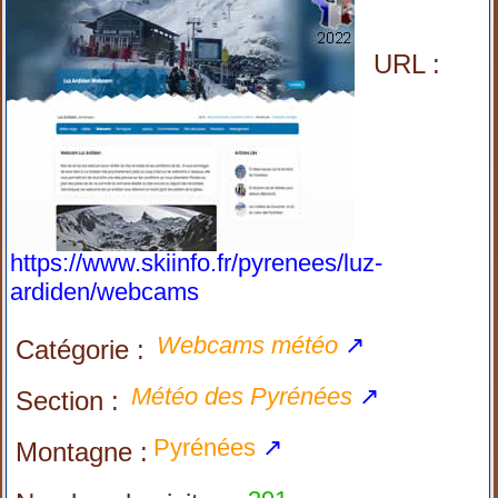
URL :
https://www.skiinfo.fr/pyrenees/luz-
ardiden/webcams
Webcams météo
↗
Catégorie :
Météo des Pyrénées
↗
Section :
Pyrénées
↗
Montagne :