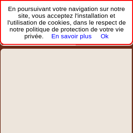
France Webcams
,
En poursuivant votre navigation sur notre
Les webcams sur mobiles, portables et PC.
site, vous acceptez l'installation et
l'utilisation de cookies, dans le respect de
Home
notre politique de protection de votre vie
Bretagne
Corse
Plages
Ports
Montagnes
privée.
En savoir plus
Ok
Météo
Trafic
Chercher
New