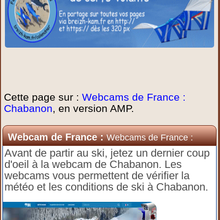
Cette page sur :
Webcams de France :
Chabanon
, en version AMP.
Webcam de France :
Webcams de France :
Chabanon
Avant de partir au ski, jetez un dernier coup
d'oeil à la webcam de Chabanon. Les
webcams vous permettent de vérifier la
météo et les conditions de ski à Chabanon.