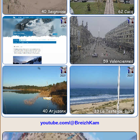
youtube.com/@BreizhKam