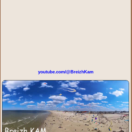
youtube.com/@BreizhKam