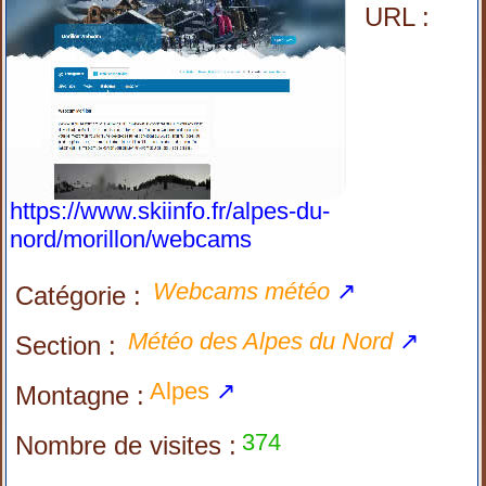
URL :
https://www.skiinfo.fr/alpes-du-
nord/morillon/webcams
Webcams météo
↗
Catégorie :
Météo des Alpes du Nord
↗
Section :
Alpes
↗
Montagne :
374
Nombre de visites :