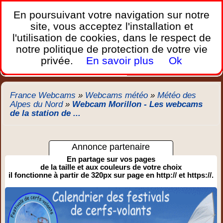
France Webcams
,
En poursuivant votre navigation sur notre
Les webcams sur mobiles, portables et PC.
site, vous acceptez l'installation et
l'utilisation de cookies, dans le respect de
Home
notre politique de protection de votre vie
Bretagne
Corse
Plages
Ports
Montagnes
privée.
En savoir plus
Ok
Météo
Trafic
Chercher
New
France Webcams
»
Webcams météo
»
Météo des
Alpes du Nord
»
Webcam Morillon - Les webcams
de la station de ...
Annonce partenaire
En partage sur vos pages
de la taille et aux couleurs de votre choix
il fonctionne à partir de 320px sur page en http:// et https://.