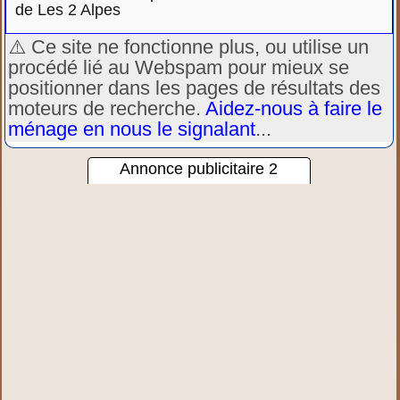
de Les 2 Alpes
⚠️ Ce site ne fonctionne plus, ou utilise un
procédé lié au Webspam pour mieux se
positionner dans les pages de résultats des
moteurs de recherche.
Aidez-nous à faire le
ménage en nous le signalant
...
Annonce publicitaire 2