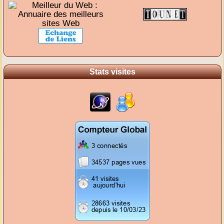
Stats visites