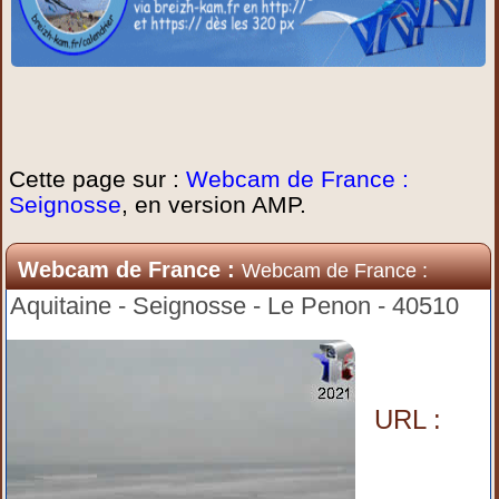
Cette page sur :
Webcam de France :
Seignosse
, en version AMP.
Webcam de France :
Webcam de France :
Seignosse
Aquitaine - Seignosse - Le Penon - 40510
URL :