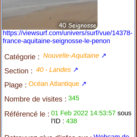
https://viewsurf.com/univers/surf/vue/14378-
france-aquitaine-seignosse-le-penon
Nouvelle-Aquitaine
↗
Catégorie :
40 - Landes
↗
Section :
Océan Atlantique
↗
Plage :
345
Nombre de visites :
01 Feb 2022 14:53:57
sous
Référencé le :
l'ID :
438
Webcam de