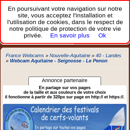
France Webcams
,
En poursuivant votre navigation sur notre
Les webcams sur mobiles, portables et PC.
site, vous acceptez l'installation et
l'utilisation de cookies, dans le respect de
Home
notre politique de protection de votre vie
Bretagne
Corse
Plages
Ports
Montagnes
privée.
En savoir plus
Ok
Météo
Trafic
Chercher
New
France Webcams
»
Nouvelle-Aquitaine
»
40 - Landes
»
Webcam Aquitaine - Seignosse - Le Penon
Annonce partenaire
En partage sur vos pages
de la taille et aux couleurs de votre choix
il fonctionne à partir de 320px sur page en http:// et https://.