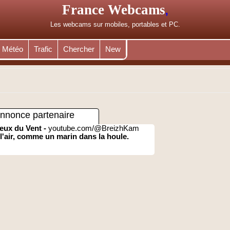
France Webcams
,
Les webcams sur mobiles, portables et PC.
Météo
Trafic
Chercher
New
nnonce partenaire
eux du Vent -
youtube.com/@BreizhKam
l'air, comme un marin dans la houle.