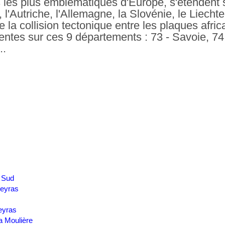
 les plus emblématiques d'Europe, s'étendent 
e, l'Autriche, l'Allemagne, la Slovénie, le Liecht
a collision tectonique entre les plaques africa
entes sur ces 9 départements : 73 - Savoie, 74
..
 Sud
ueyras
eyras
a Moulière