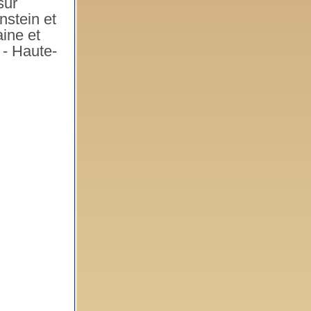
sur
enstein et
ine et
 - Haute-