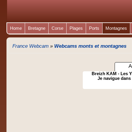
Home
Bretagne
Corse
Plages
Ports
Montagnes
France Webcam
»
Webcams monts et montagnes
A
Breizh KAM - Les Y
Je navigue dans 