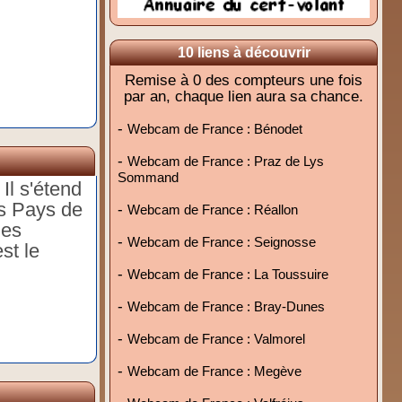
10 liens à découvrir
Remise à 0 des compteurs une fois
par an, chaque lien aura sa chance.
-
Webcam de France : Bénodet
-
Webcam de France : Praz de Lys
Sommand
Il s'étend
es Pays de
-
Webcam de France : Réallon
des
-
Webcam de France : Seignosse
st le
-
Webcam de France : La Toussuire
-
Webcam de France : Bray-Dunes
-
Webcam de France : Valmorel
-
Webcam de France : Megève