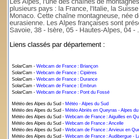
Les Alpes, l'une des chaînes de montagnes
plusieurs pays : la France, l'Italie, la Suiss
Monaco. Cette chaîne montagneuse, née de l
eurasienne. Les Alpes françaises sont prés
Savoie, 38 - Isère, 05 - Hautes-Alpes, 04 - .
Liens classés par département :
SolarCam -
Webcam de France : Briançon
SolarCam -
Webcam de France : Cipières
SolarCam -
Webcam de France : Durance
SolarCam -
Webcam de France : Embrun
SolarCam -
Webcam de France : Pont du Fossé
Météo des Alpes du Sud -
Météo - Alpes du Sud
Météo des Alpes du Sud -
Météo Abriès en Queyras - Alpes du
Météo des Alpes du Sud -
Webcam de France : Aiguilles en Q
Météo des Alpes du Sud -
Webcam de France : Ancelle
Météo des Alpes du Sud -
Webcam de France : Arvieux en Qu
Météo des Alpes du Sud -
Webcam de France : Audibergue - L