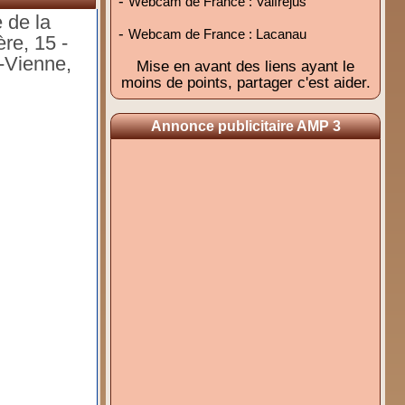
-
Webcam de France : Valfréjus
 de la
-
Webcam de France : Lacanau
re, 15 -
e-Vienne,
Mise en avant des liens ayant le
moins de points, partager c'est aider.
Annonce publicitaire AMP 3