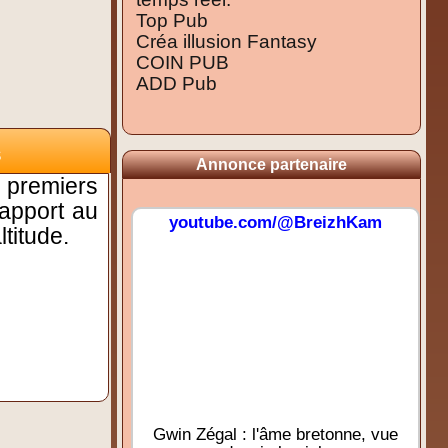
Top Pub
Créa illusion Fantasy
COIN PUB
ADD Pub
s
Annonce partenaire
premiers
rapport au
youtube.com/@BreizhKam
titude.
Gwin Zégal : l'âme bretonne, vue