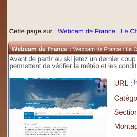
Cette page sur :
Webcam de France : Le Ch
Webcam de France :
Webcam de France : Le C
Avant de partir au ski jetez un dernier co
permettent de vérifier la météo et les condi
h
URL :
Catégor
Section
Montag