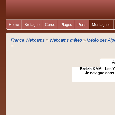
Home
Bretagne
Corse
Plages
Ports
Montagnes
France Webcams
»
Webcams météo
»
Météo des Alp
...
A
Breizh KAM - Les Y
Je navigue dans 