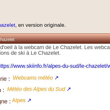
azelet
, en version originale.
hazelet
up d'oeil à la webcam de Le Chazelet. Les web
tions de ski à Le Chazelet.
ttps://www.skiinfo.fr/alpes-du-sud/le-chazele
Webcams météo
↗
ie :
Météo des Alpes du Sud
↗
 :
Alpes
↗
ne :