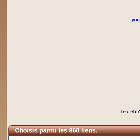
you
Le ciel m'
Choisis parmi les 860 liens.