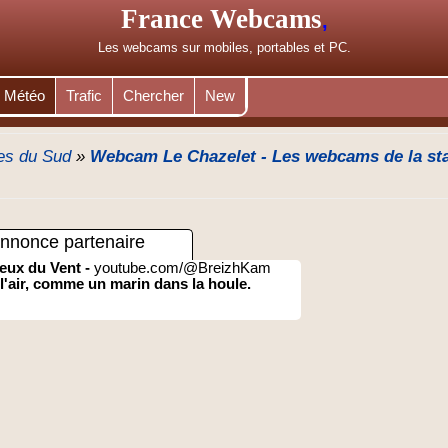
France Webcams
,
Les webcams sur mobiles, portables et PC.
Météo
Trafic
Chercher
New
es du Sud
»
Webcam Le Chazelet - Les webcams de la sta
nnonce partenaire
eux du Vent -
youtube.com/@BreizhKam
l'air, comme un marin dans la houle.