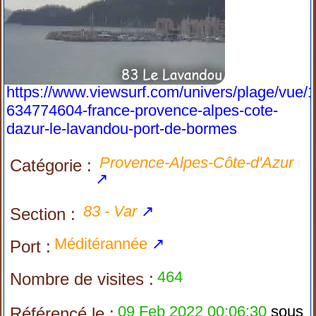
https://www.viewsurf.com/univers/plage/vue/
634774604-france-provence-alpes-cote-
dazur-le-lavandou-port-de-bormes
Provence-Alpes-Côte-d'Azur
Catégorie :
↗
83 - Var
↗
Section :
Méditérannée
↗
Port :
464
Nombre de visites :
09 Feb 2022 00:06:30
sous
Référencé le :