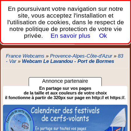
France Webcams
,
En poursuivant votre navigation sur notre
Les webcams sur mobiles, portables et PC.
site, vous acceptez l'installation et
l'utilisation de cookies, dans le respect de
Home
notre politique de protection de votre vie
Bretagne
Corse
Plages
Ports
Montagnes
privée.
En savoir plus
Ok
Météo
Trafic
Chercher
New
France Webcams
»
Provence-Alpes-Côte-d'Azur
»
83
- Var
»
Webcam Le Lavandou - Port de Bormes
Annonce partenaire
En partage sur vos pages
de la taille et aux couleurs de votre choix
il fonctionne à partir de 320px sur page en http:// et https://.