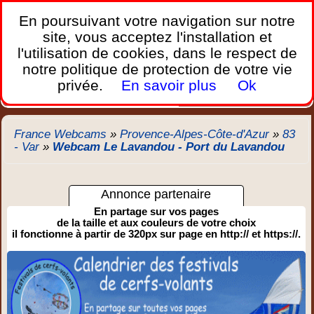
France Webcams
,
En poursuivant votre navigation sur notre
Les webcams sur mobiles, portables et PC.
site, vous acceptez l'installation et
l'utilisation de cookies, dans le respect de
Home
notre politique de protection de votre vie
Bretagne
Corse
Plages
Ports
Montagnes
privée.
En savoir plus
Ok
Météo
Trafic
Chercher
New
France Webcams
»
Provence-Alpes-Côte-d'Azur
»
83
- Var
»
Webcam Le Lavandou - Port du Lavandou
Annonce partenaire
En partage sur vos pages
de la taille et aux couleurs de votre choix
il fonctionne à partir de 320px sur page en http:// et https://.