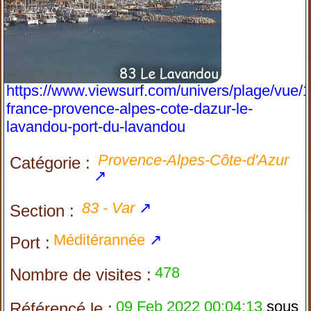
https://www.viewsurf.com/univers/plage/vue/
france-provence-alpes-cote-dazur-le-
lavandou-port-du-lavandou
Provence-Alpes-Côte-d'Azur
Catégorie :
↗
83 - Var
↗
Section :
Méditérannée
↗
Port :
478
Nombre de visites :
09 Feb 2022 00:04:13
sous
Référencé le :