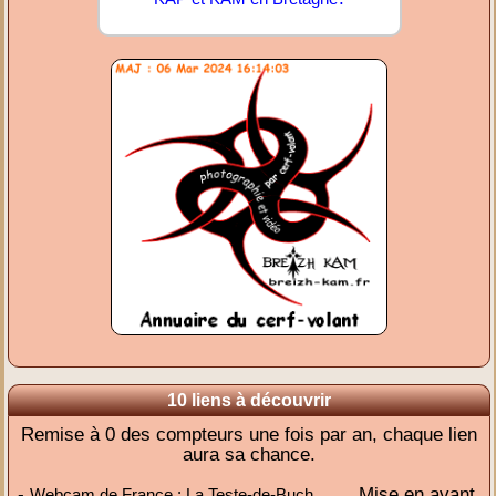
10 liens à découvrir
Remise à 0 des compteurs une fois par an, chaque lien
aura sa chance.
-
Mise en avant
Webcam de France : La Teste-de-Buch