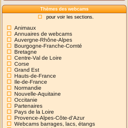
Thèmes des webcams
pour voir les sections.
Animaux
Annuaires de webcams
Auvergne-Rhône-Alpes
Bourgogne-Franche-Comté
Bretagne
Centre-Val de Loire
Corse
Grand Est
Hauts-de-France
Ile-de-France
Normandie
Nouvelle-Aquitaine
Occitanie
Partenaires
Pays de la Loire
Provence-Alpes-Côte-d'Azur
Webcams barrages, lacs, étangs