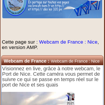
Cette page sur :
Webcam de France : Nice
,
en version AMP.
Webcam de France :
Webcam de France : Nice
Visionnez en live, grâce à notre webcam, le
Port de Nice. Cette caméra vous permet de
suivre ce qui se passe en temps réel sur le
port de Nice et ses quais