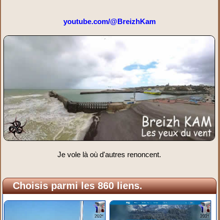
youtube.com/@BreizhKam
Je vole là où d'autres renoncent.
Choisis parmi les 860 liens.