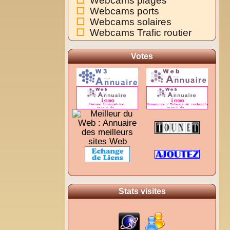
Webcams plages
Webcams ports
Webcams solaires
Webcams Trafic routier
Votes
Stats visites