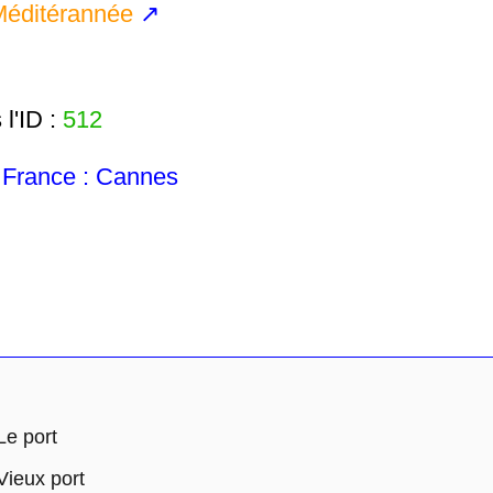
éditérannée
↗
l'ID :
512
France : Cannes
Le port
ieux port