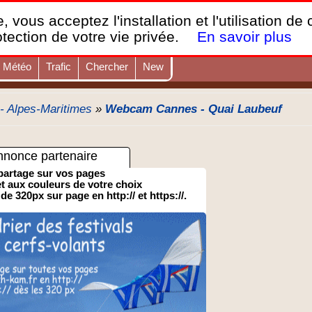
France Webcams
,
, vous acceptez l'installation et l'utilisation de
Les webcams sur mobiles, portables et PC.
otection de votre vie privée.
En savoir plus
Météo
Trafic
Chercher
New
 - Alpes-Maritimes
»
Webcam Cannes - Quai Laubeuf
nnonce partenaire
partage sur vos pages
 et aux couleurs de votre choix
 de 320px sur page en http:// et https://.