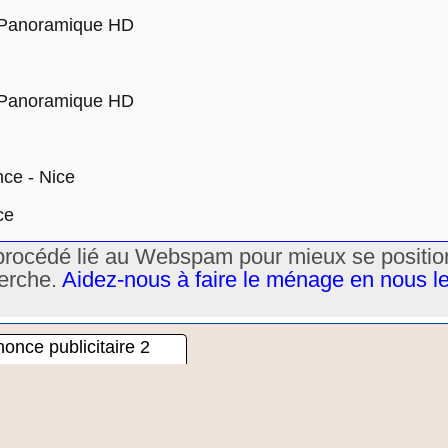
 Panoramique HD
 Panoramique HD
nce - Nice
ce
un procédé lié au Webspam pour mieux se positi
herche.
Aidez-nous à faire le ménage en nous l
once publicitaire 2