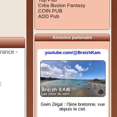
Créa illusion Fantasy
COIN PUB
ADD Pub
Annonce partenaire
rance -
youtube.com/@BreizhKam
k
Gwin Zégal : l'âme bretonne, vue
depuis le ciel.