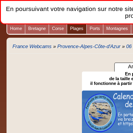
En poursuivant votre navigation sur notre site
pr
Home
Bretagne
Corse
Plages
Ports
Montagnes
France Webcams
»
Provence-Alpes-Côte-d'Azur
»
06
A
En 
de la taille
il fonctionne à partir